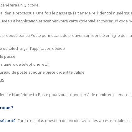
i générera un QR code.
alider le processus. Une fois le passage fait en Maire, l’identité numéri
ouveau à l'application et scanner votre carte d’identité et choisir un co
vice proposé par La Poste permettant de prouver son identité en ligne de ma
e ou télécharger l’application dédiée
 de passe
, numéro de téléphone, etc.)
en bureau de poste avec une pièce d’identité valide
SMS
re Identité Numérique La Poste pour vous connecter à de nombreux services 
mérique ?
 sécurité
. Car il n’est plus question de bricoler avec des accès multiples 