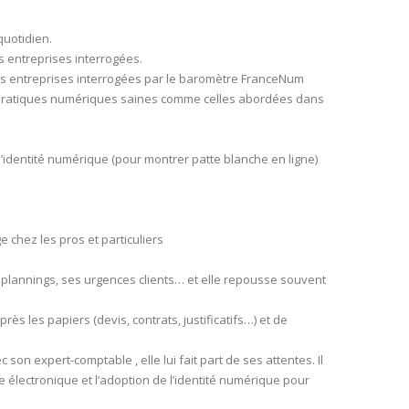
quotidien.
 entreprises interrogées.
des entreprises interrogées par le baromètre FranceNum
des pratiques numériques saines comme celles abordées dans
e l’identité numérique (pour montrer patte blanche en ligne)
e chez les pros et particuliers
s plannings, ses urgences clients… et elle repousse souvent
rès les papiers (devis, contrats, justificatifs…) et de
on expert-comptable , elle lui fait part de ses attentes. Il
 électronique et l’adoption de l’identité numérique pour