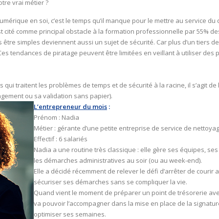
tre vrai métier ?
mérique en soi, c’est le temps qu’il manque pour le mettre au service du 
cité comme principal obstacle à la formation professionnelle par 55% des
 être simples deviennent aussi un sujet de sécurité. Car plus d’un tiers 
 Ces tendances de piratage peuvent être limitées en veillant à utiliser 
 qui traitent les problèmes de temps et de sécurité à la racine, il s’agit d
gagement ou sa validation sans papier).
L’entrepreneur du mois
:
Prénom : Nadia
Métier : gérante d’une petite entreprise de service de nettoyag
Effectif : 6 salariés
Nadia a une routine très classique : elle gère ses équipes, se
les démarches administratives au soir (ou au week-end).
Elle a décidé récemment de relever le défi d’arrêter de courir ap
sécuriser ses démarches sans se compliquer la vie.
Quand vient le moment de préparer un point de trésorerie avec s
va pouvoir l’accompagner dans la mise en place de la signature
optimiser ses semaines.