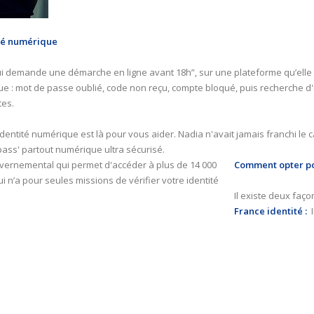
ité numérique
lui demande une démarche en ligne avant 18h”, sur une plateforme qu’elle n
que : mot de passe oublié, code non reçu, compte bloqué, puis recherche d'
tes.
dentité numérique est là pour vous aider. Nadia n'avait jamais franchi le c
 pass' partout numérique ultra sécurisé.
uvernemental qui permet d'accéder à plus de 14 000
Comment opter po
i n’a pour seules missions de vérifier votre identité
Il existe deux faç
France identité :
I