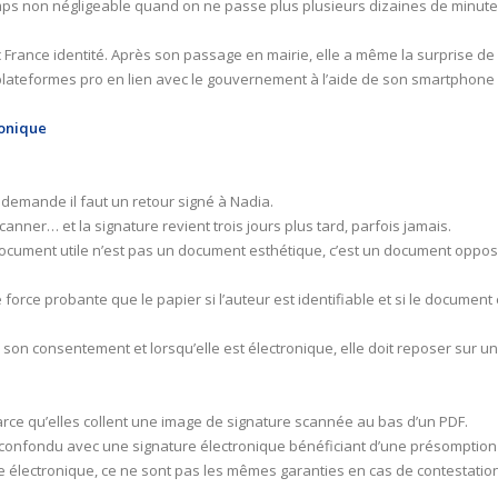
ps non négligeable quand on ne passe plus plusieurs dizaines de minutes 
c France identité. Après son passage en mairie, elle a même la surprise de
plateformes pro en lien avec le gouvernement à l’aide de son smartphone 
ronique
a demande il faut un retour signé à Nadia.
scanner… et la signature revient trois jours plus tard, parfois jamais.
 document utile n’est pas un document esthétique, c’est un document opposab
me force probante que le papier si l’auteur est identifiable et si le docume
te son consentement et lorsqu’elle est électronique, elle doit reposer sur un
rce qu’elles collent une image de signature scannée au bas d’un PDF.
confondu avec une signature électronique bénéficiant d’une présomption d
re électronique, ce ne sont pas les mêmes garanties en cas de contestation