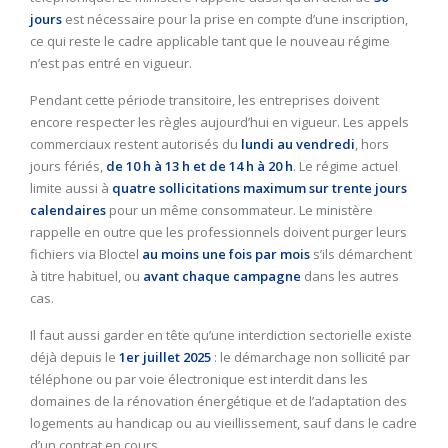
jours
est nécessaire pour la prise en compte d’une inscription,
ce qui reste le cadre applicable tant que le nouveau régime
n’est pas entré en vigueur.
Pendant cette période transitoire, les entreprises doivent
encore respecter les règles aujourd’hui en vigueur. Les appels
commerciaux restent autorisés du
lundi au vendredi
, hors
jours fériés,
de 10 h à 13 h et de 14 h à 20 h
. Le régime actuel
limite aussi à
quatre sollicitations maximum sur trente jours
calendaires
pour un même consommateur. Le ministère
rappelle en outre que les professionnels doivent purger leurs
fichiers via Bloctel
au moins une fois par mois
s’ils démarchent
à titre habituel, ou
avant chaque campagne
dans les autres
cas.
Il faut aussi garder en tête qu’une interdiction sectorielle existe
déjà depuis le
1er juillet 2025
: le démarchage non sollicité par
téléphone ou par voie électronique est interdit dans les
domaines de la rénovation énergétique et de l’adaptation des
logements au handicap ou au vieillissement, sauf dans le cadre
d’un contrat en cours.