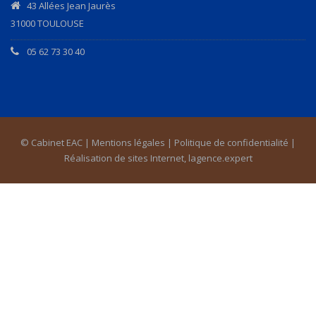
43 Allées Jean Jaurès
31000 TOULOUSE
05 62 73 30 40
© Cabinet EAC |
Mentions légales
|
Politique de confidentialité
|
Réalisation de sites Internet,
lagence.expert