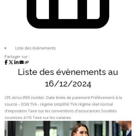
Liste des évènements
Partager sur :
Liste des évènements au
16/12/2024
CFE et/ou IFER (solde) : Date limite de paiement
Prélèvement à la
source – DSN
TVA - régime simplifié
TVA régime réel normal
d'imposition
Taxe sur les conventions d'assurances
Sociétés
soumises à l'IS
Taxe sur les salaires