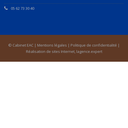
05 62 73 30 40
© Cabinet EAC |
Mentions légales
|
Politique de confidentialité
|
Réalisation de sites Internet,
lagence.expert