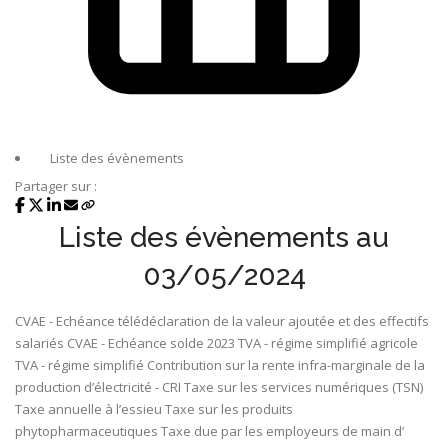
Liste des évènements
Partager sur :
Liste des évènements au
03/05/2024
CVAE - Echéance télédéclaration de la valeur ajoutée et des effectifs
salariés
CVAE - Echéance solde 2023
TVA - régime simplifié agricole
TVA - régime simplifié
Contribution sur la rente infra-marginale de la
production d’électricité - CRI
Taxe sur les services numériques (TSN)
Taxe annuelle à l’essieu
Taxe sur les produits
phytopharmaceutiques
Taxe due par les employeurs de main d’