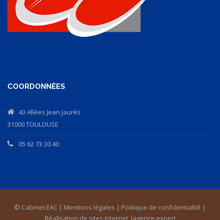
COORDONNÉES
43 Allées Jean Jaurès
31000 TOULOUSE
05 62 73 30 40
© Cabinet EAC |
Mentions légales
|
Politique de confidentialité
|
Réalisation de sites Internet,
lagence.expert