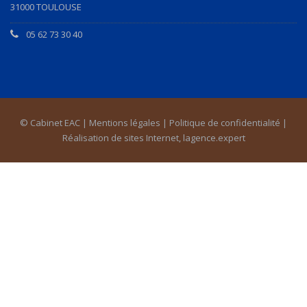
31000 TOULOUSE
05 62 73 30 40
© Cabinet EAC |
Mentions légales
|
Politique de confidentialité
|
Réalisation de sites Internet,
lagence.expert