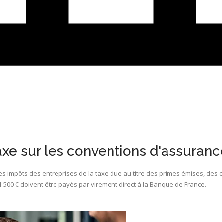
axe sur les conventions d'assuranc
des impôts des entreprises de la taxe due au titre des primes émises, d
500 € doivent être payés par virement direct à la Banque de France.